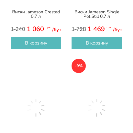
Виски Jameson Crested
Виски Jameson Single
0.7 л
Pot Still 0.7 л
1 060
1 469
грн
грн
1 240
1 728
/бут
/бут
В корзину
В корзину
-9%