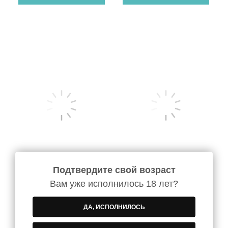
Подтвердите свой возраст
Вам уже исполнилось 18 лет?
Виски Jameson IPA
Виски Chapter 7
EDITION 0.7 л
Prologue Blended Malt
ДА, ИСПОЛНИЛОСЬ
Scotch Bourbon Casks
0.7 л
1 019
1 550
грн
грн
/бут
/бут