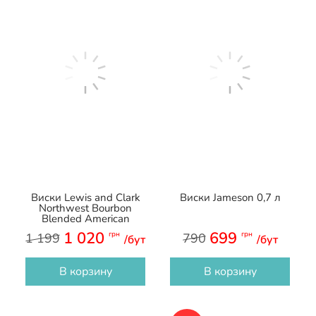
Виски Lewis and Clark
Виски Jameson 0,7 л
Northwest Bourbon
Blended American
Whiskey 1 л
1 020
699
грн
грн
1 199
790
/бут
/бут
В корзину
В корзину