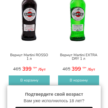
Вермут Martini ROSSO
Вермут Martini EXTRA
1 л
DRY 1 л
399
399
грн
грн
465
465
/бут
/бут
В корзину
В корзину
Подтвердите свой возраст
-7%
-4%
Вам уже исполнилось 18 лет?