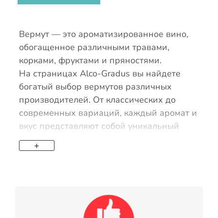
Вермут — это ароматизированное вино,
обогащенное различными травами,
корками, фруктами и пряностями.
На страницах Alco-Gradus вы найдете
богатый выбор вермутов различных
производителей. От классических до
современных вариаций, каждый аромат и
вкус представляют собой уникальный
опыт.
+
Чтобы максимально раскрыть вкус
вермута, готовьте Alco-Gradus для
коллекции утонченных рецептов
коктейлей. От классических «Мартини» к
оригинальным авторским напиткам — вы