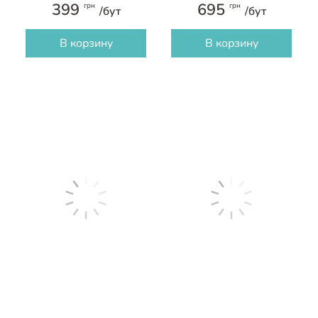
0.75 л
399
695
грн
грн
/бут
/бут
В корзину
В корзину