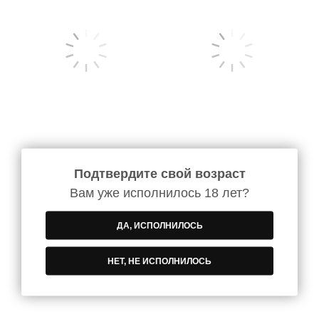
Подтвердите свой возраст
Вино Baron Montalto
Вино Umano Mukuzani
Passivento Terre Siciliane
Красное Сухое 0.75 л
Вам уже исполнилось 18 лет?
IGP Красное Полусухое
0.75 л
359
339
грн
грн
389
/бут
/бут
ДА, ИСПОЛНИЛОСЬ
В корзину
В корзину
НЕТ, НЕ ИСПОЛНИЛОСЬ