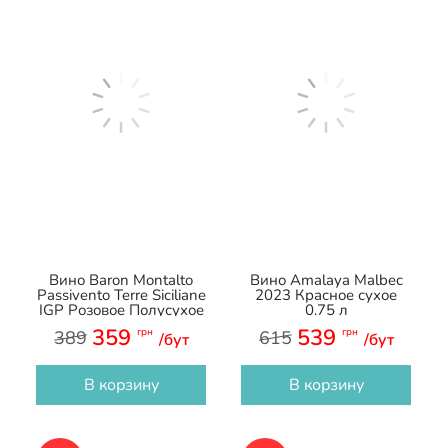
Вино Baron Montalto
Вино Amalaya Malbec
Passivento Terre Siciliane
2023 Красное сухое
IGP Розовое Полусухое
0.75 л
0.75 л
359
539
грн
грн
389
615
/бут
/бут
В корзину
В корзину