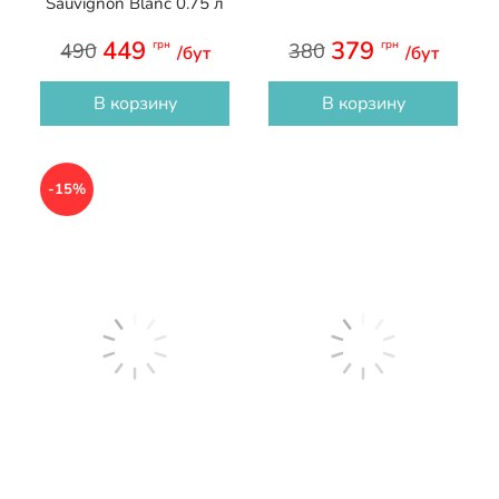
Sauvignon Blanc 0.75 л
449
379
грн
грн
490
380
/бут
/бут
В корзину
В корзину
-15%