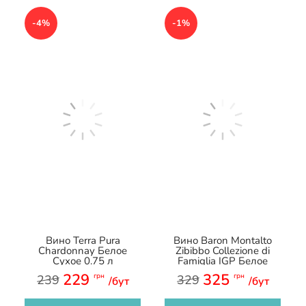
-4%
-1%
Вино Terra Pura
Вино Baron Montalto
Сhardonnay Белое
Zibibbo Collezione di
Сухое 0.75 л
Famiglia IGP Белое
Полусухое 0.75 л
229
325
грн
грн
239
329
/бут
/бут