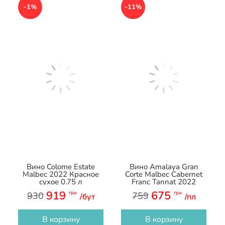
-1%
-11%
Вино Colome Estate
Вино Amalaya Gran
Malbec 2022 Красное
Corte Malbec Cabernet
сухое 0.75 л
Franc Tannat 2022
Красное сухое 0.75 л
919
675
грн
грн
930
759
/бут
/пл
В корзину
В корзину