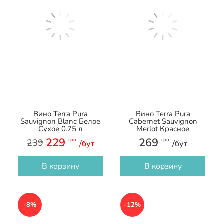
Вино Terra Pura
Вино Terra Pura
Sauvignon Blanc Белое
Сabernet Sauvignon
Сухое 0.75 л
Merlot Красное
Полусладкое 0.75 л
229
269
грн
грн
239
/бут
/бут
В корзину
В корзину
-8%
-12%