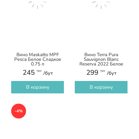
Вино Maskatto MPF
Вино Terra Pura
Pesca Белое Сладкое
Sauvignon Blanc
0.75 л
Reserva 2022 Белое
Сухое 0.75 л
245
299
грн
грн
/бут
/бут
В корзину
В корзину
-4%