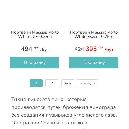
Портвейн Messias Porto
Портвейн Messias Porto
White Dry 0.75 л
White Sweet 0.75 л
494
395
грн
грн
424
/бут
/бут
В корзину
В корзину
1
2
все
вперёд »
Тихие вина: это вина, которые
производятся путем брожения винограда
без создания пузырьков углекислого газа.
Они разнообразны по стилю и