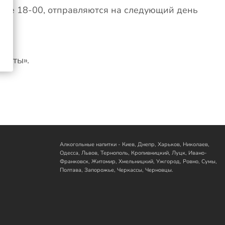
после 18-00, отправляются на следующий день
почты».
Алкогольные напитки - Киев, Днепр, Харьков, Николаев,
Одесса, Львов, Тернополь, Кропивницкий, Луцк, Ивано-
Франковск, Житомир, Хмельницкий, Ужгород, Ровно, Сумы,
Полтава, Запорожье, Черкассы, Черновцы.