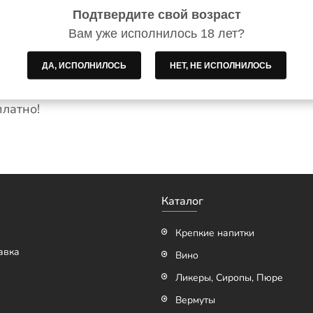
аза до 18-00!!! Заказы которые были обработаны 
Подтвердите свой возраст
 наличии.
Вам уже исполнилось 18 лет?
ДА, ИСПОЛНИЛОСЬ
НЕТ, НЕ ИСПОЛНИЛОСЬ
й почты». Стоимость доставки по тарифам «Новой 
платно!
Каталог
Крепкие напитки
авка
Вино
Ликеры, Сиропы, Пюре
Вермуты