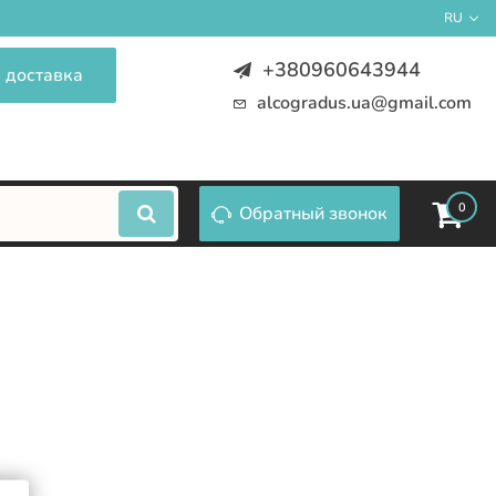
RU
+380960643944
 доставка
alcogradus.ua@gmail.com
0
Обратный звонок