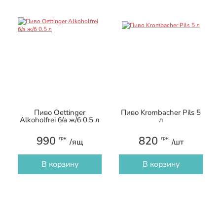
Пиво Oettinger
Пиво Krombacher Pils 5
Alkoholfrei б/а ж/б 0.5 л
л
990
820
грн
грн
/ящ
/шт
В корзину
В корзину