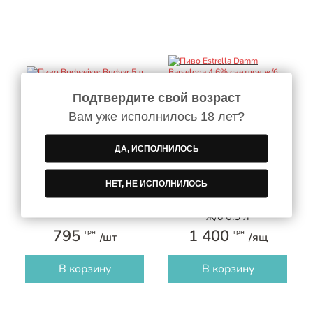
Подтвердите свой возраст
Вам уже исполнилось 18 лет?
ДА, ИСПОЛНИЛОСЬ
НЕТ, НЕ ИСПОЛНИЛОСЬ
Пиво Budweiser Budvar
Пиво Estrella Damm
5 л
Barselona 4,6% светлое
ж/б 0.5 л
795
1 400
грн
грн
/шт
/ящ
В корзину
В корзину