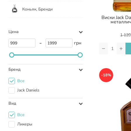
Коньяк, Бренди
Виски Jack D
металлич
Цена
1 120
-
грн
−
+
Бренд
-18%
Все
Jack Daniels
Вид
Все
Ликеры