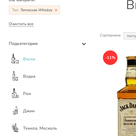
В
Тип:
Tennessee Whiskey
Очистить все
Сортировка:
пост
Подкатегории
-11%
Виски
Водка
Ром
Джин
Текила, Мескаль