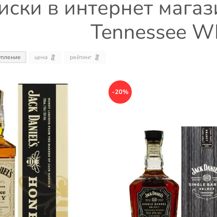
иски в интернет магази
Tennessee W
цена
рейтинг
упление
-20%