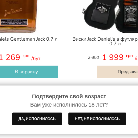
iels Gentleman Jack 0.7 л
Виски Jack Daniel's в футля
0.7 л
1 269
1 999
грн
грн
2 050
/бут
/
В корзину
Предзака
Подтвердите свой возраст
Вам уже исполнилось 18 лет?
ДА, ИСПОЛНИЛОСЬ
НЕТ, НЕ ИСПОЛНИЛОСЬ