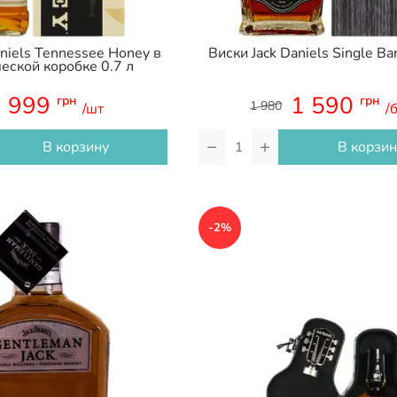
aniels Tennessee Honey в
Виски Jack Daniels Single Bar
еской коробке 0.7 л
999
1 590
грн
грн
1 980
/шт
/
−
+
В корзину
В корзин
-2%