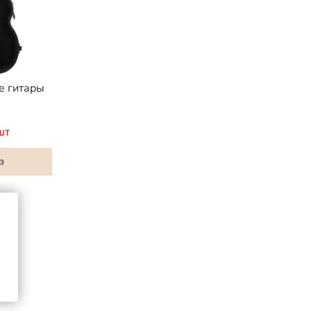
ре гитары
шт
з