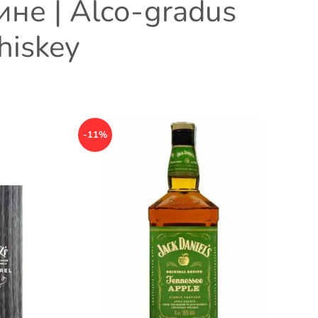
не | Alco-gradus
hiskey
-11%