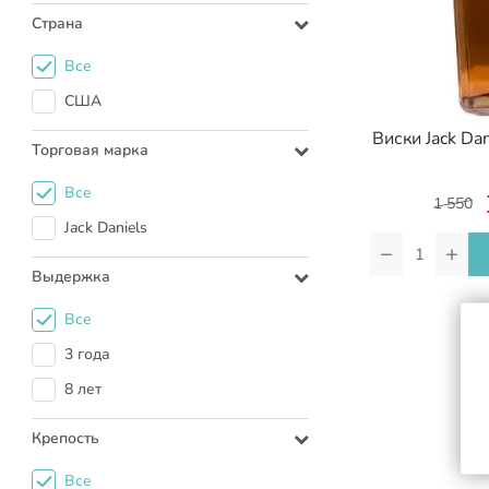
Страна
Все
США
Виски Jack Dan
Торговая марка
Все
1 550
Jack Daniels
−
+
Выдержка
Все
3 года
8 лет
Крепость
Все