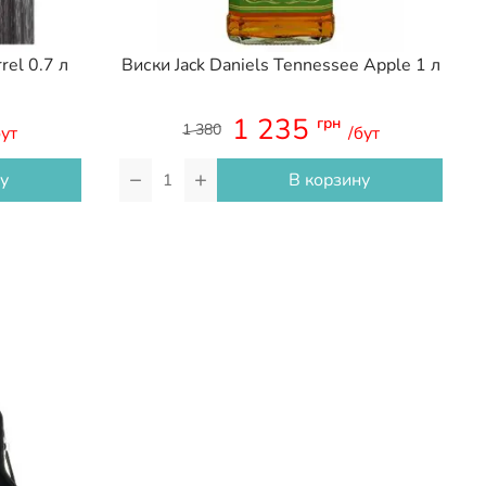
rel 0.7 л
Виски Jack Daniels Tennessee Apple 1 л
1 235
грн
1 380
бут
/бут
−
+
у
В корзину