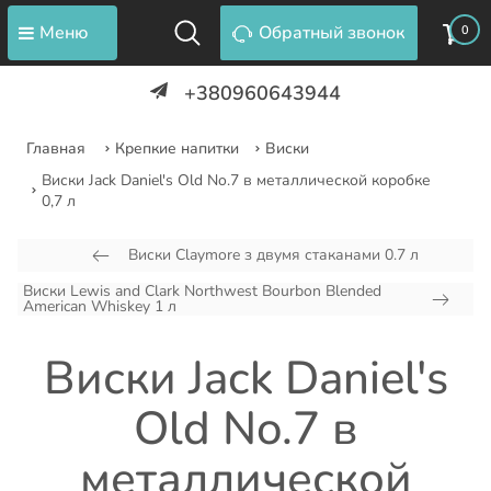
Меню
Обратный звонок
0
+380960643944
Главная
Крепкие напитки
Виски
Виски Jack Daniel's Old No.7 в металлической коробке
0,7 л
Виски Claymore з двумя стаканами 0.7 л
Виски Lewis and Clark Northwest Bourbon Blended
American Whiskey 1 л
Виски Jack Daniel's
Old No.7 в
металлической