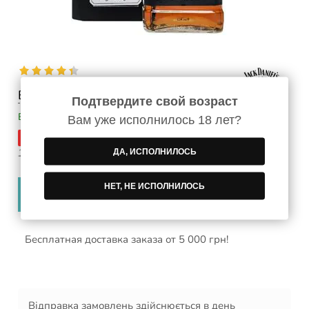
Есть вопросы? Спрашивайте!
Подтвердите свой возраст
В наличии
Вам уже исполнилось 18 лет?
-11 %
999
грн
1 120
/шт
грн
ДА, ИСПОЛНИЛОСЬ
−
+
НЕТ, НЕ ИСПОЛНИЛОСЬ
В корзину
Бесплатная доставка заказа от 5 000 грн!
Відправка замовлень здійснюється в день