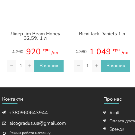
Лікер Jim Beam Honey
Віскі Jack Daniels 1 л
32,5% 1 л
920
1 049
грн
грн
1 200
1 380
/пл
/пл
−
+
−
+
В кошик
В кошик
Контакти
Про нас
+380960643944
Акції
Оплата дост
alcogradus.ua@gmail.com
Бренди
Режим роботи магазину: