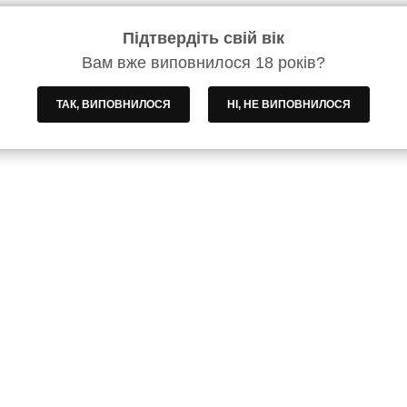
Підтвердіть свій вік
Вам вже виповнилося 18 років?
ТАК, ВИПОВНИЛОСЯ
НІ, НЕ ВИПОВНИЛОСЯ
 y.o. 0.7 л
Віскі Hankey