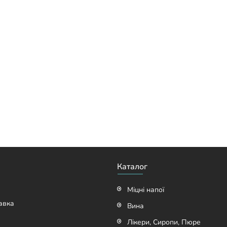
Каталог
Міцні напої
авка
Вина
Лікери, Сиропи, Пюре