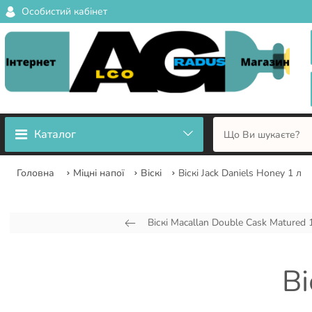
Особистий кабінет
Каталог
Головна
Міцні напої
Віскі
Віскі Jack Daniels Honey 1 л
Віскі Macallan Double Cask Matured 15
Ві