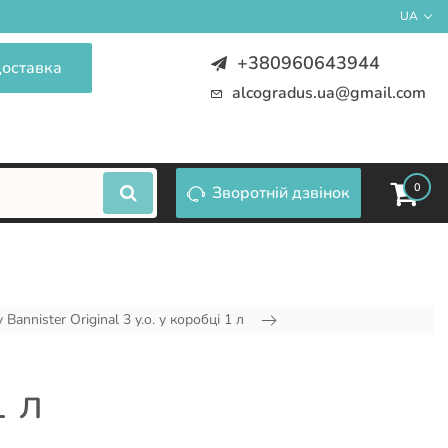
UA
+380960643944
доставка
alcogradus.ua@gmail.com
0
Зворотній дзвінок
 Bannister Original 3 y.o. у коробці 1 л
1 л