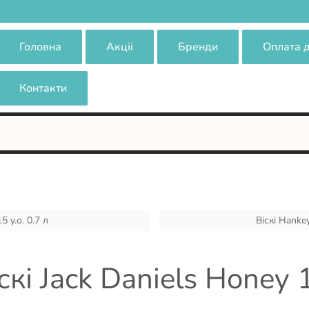
Головна
Акціі
Бренди
Оплата 
Контакти
 y.o. 0.7 л
Віскі Hankey
скі Jack Daniels Honey 