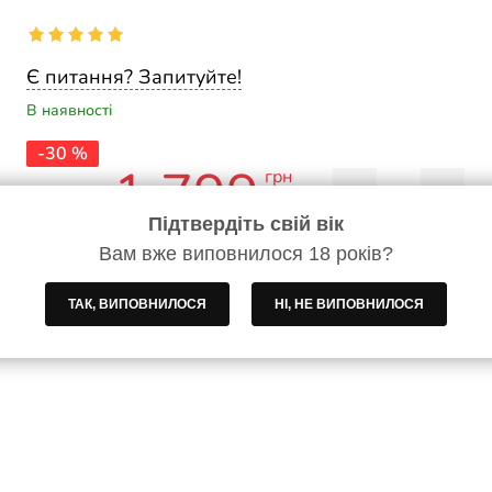
Є питання? Запитуйте!
В наявності
-30 %
1 799
грн
−
+
/пл
2 580
грн
Підтвердіть свій вік
Вам вже виповнилося 18 років?
В кошик
ТАК, ВИПОВНИЛОСЯ
НІ, НЕ ВИПОВНИЛОСЯ
Безкоштовна доставка замовлення від 5 000 грн