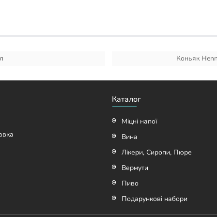
 л
Коньяк Henne
Каталог
Міцні напої
авка
Вина
Лікери, Сиропи, Пюре
Вермути
Пиво
Подарункові набори