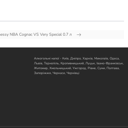
ssy NBA Cognac VS Very Special 0.7 л
Алкогольні напої - Київ, Дніпро, Харків, Миколаїв, Одеса,
Львів, Тернопіль, Кропивницький, Луцьк, Івано-Франківськ,
Житомир, Хмельницький, Ужгород, Рівне, Суми, Полтава,
Запоріжжя, Черкаси, Чернівці