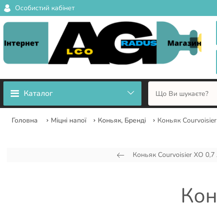
Особистий кабінет
Каталог
Головна
Міцні напої
Коньяк, Бренді
Коньяк Courvoisie
Коньяк Courvoisier XO 0,7
Кон