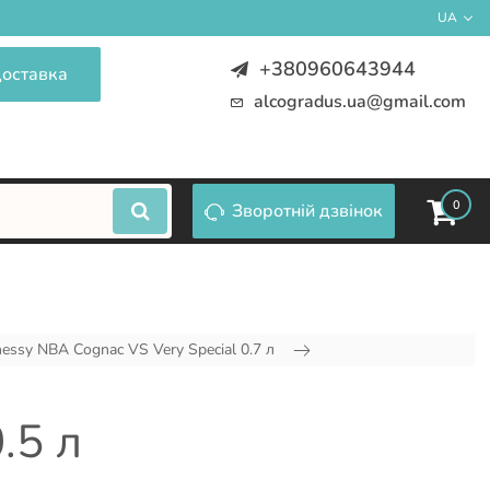
UA
+380960643944
доставка
alcogradus.ua@gmail.com
0
Зворотній дзвінок
ssy NBA Cognac VS Very Special 0.7 л
.5 л