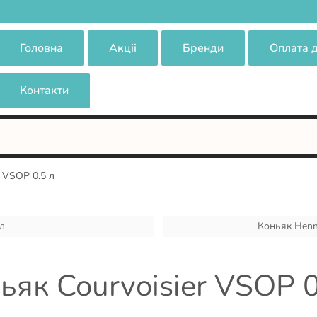
Головна
Акціі
Бренди
Оплата 
Контакти
r VSOP 0.5 л
 л
Коньяк Henne
ьяк Courvoisier VSOP 0