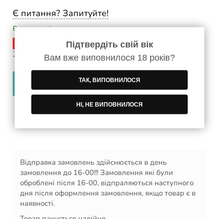
Є питання? Запитуйте!
В наявності
-30 %
Підтвердіть свій вік
2 650
грн
3 800
/пл
грн
−
+
Вам вже виповнилося 18 років?
ТАК, ВИПОВНИЛОСЯ
В кошик
НІ, НЕ ВИПОВНИЛОСЯ
Безкоштовна доставка замовлення від 5 000 грн!
Відправка замовлень здійснюється в день
замовлення до 16-00!!! Замовлення які були
оброблені після 16-00, відпраляються наступного
дня після оформлення замовлення, якщо товар є в
наявності.
Товар пакується надійно.